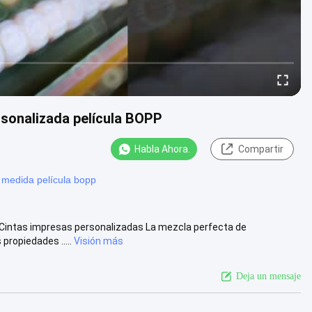
rsonalizada película BOPP
Habla Ahora.
Compartir
 medida película bopp
te Cintas impresas personalizadas La mezcla perfecta de
propiedades .....
Visión más
Deja un mensaje