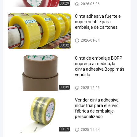
Customized Printed Tape
00:29
2026-06-06
Cinta adhesiva fuerte e
impermeable para
embalaje de cartones
Clear Tape
2026-01-04
00:32
Cinta de embalaje BOPP
impresa a medida, la
cinta adhesiva Bopp más
vendida
Color Tape
00:09
2025-12-26
Vender cinta adhesiva
industrial para el envío
fábrica de embalaje
personalizado
Customized Printed Tape
00:19
2025-12-24